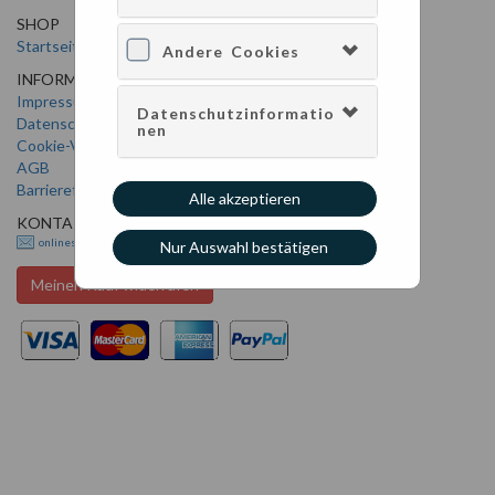
SHOP
SERVICE
Startseite
Konto verwalten
Andere Cookies
INFORMATION
Impressum
Datenschutzinformatio
Datenschutz
nen
Cookie-Verwendung
AGB
Barrierefreiheit
Alle akzeptieren
KONTAKT
onlineshop@bv-maintower.de
Nur Auswahl bestätigen
Meinen Kauf widerrufen