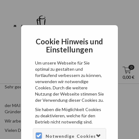
Cookie Hinweis und
Einstellungen
Um unsere Webseite für Sie
0
optimal zu gestalten und
fortlaufend verbessern zu können,
DE
Anmelden
0,00 €
verwenden wir notwendige
Sehr geehrte Damen und Herren,
Cookies. Durch die weitere
Nutzung der Webseite stimmen Sie
der Verwendung dieser Cookies zu.
der MAIN TOWER Onlineshop ist zurzeit aus technischen
Sie haben die Möglichkeit Cookies
Gründen nicht erreichbar.
zu deaktivieren, welche für den
Wir arbeiten an der Behebung des Problems.
Betrieb nicht notwendig sind.
Vielen Dank für Ihre Geduld.
Notwendige Cookies